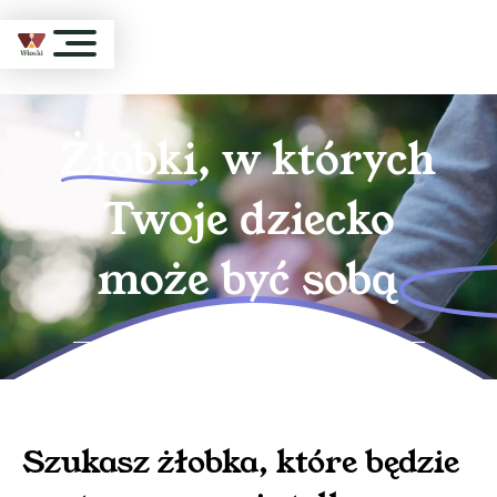
Żłobki
, w których
Twoje dziecko
może być sobą
Warszawa
, Wola
Szukasz
żłobka
, które będzie