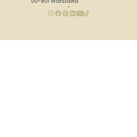
00-801 Warszawa
Wioski to sieć niepublicznych żłobków i przedszkoli, w których stawiamy na
bliskie relacje, indywidualne podejście i nowoczesne metody edukacji. W
naszych placówkach realizujemy podejście Reggio Emilia i filozofię Montessori.
Znajdziesz tu dwujęzyczne, integracyjne żłobki i przedszkola bliskościowe -
sprawdź opinie, aktualną ofertę i nabór, aby wybrać najlepsze miejsce dla