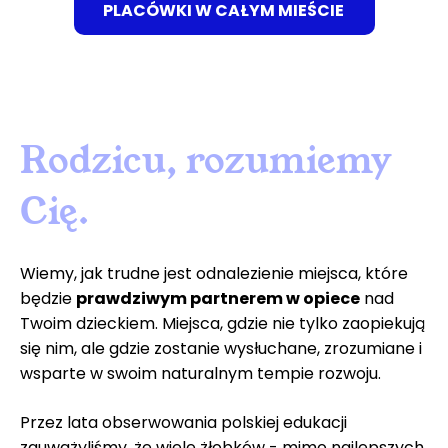
PLACÓWKI W CAŁYM MIEŚCIE
Rodzicu, rozumiemy
Cię.
Wiemy, jak trudne jest odnalezienie miejsca, które
będzie
prawdziwym partnerem w opiece
nad
Twoim dzieckiem. Miejsca, gdzie nie tylko zaopiekują
się nim, ale gdzie zostanie wysłuchane, zrozumiane i
wsparte w swoim naturalnym tempie rozwoju.
Przez lata obserwowania polskiej edukacji
zauważyliśmy, że wiele
żłobków
- mimo najlepszych