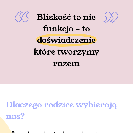
Bliskość to nie
funkcja - to
doświadczenie
które tworzymy
razem
Dlaczego rodzice wybierają
nas?