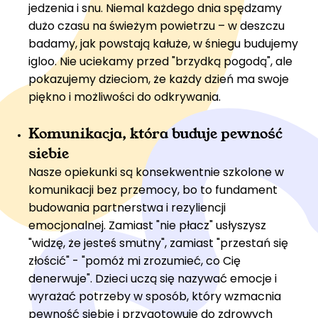
jedzenia i snu. Niemal każdego dnia spędzamy
dużo czasu na świeżym powietrzu – w deszczu
badamy, jak powstają kałuże, w śniegu budujemy
igloo. Nie uciekamy przed "brzydką pogodą", ale
pokazujemy dzieciom, że każdy dzień ma swoje
piękno i możliwości do odkrywania.
Komunikacja, która buduje pewność
siebie
Nasze opiekunki są konsekwentnie szkolone w
komunikacji bez przemocy, bo to fundament
budowania partnerstwa i rezyliencji
emocjonalnej. Zamiast "nie płacz" usłyszysz
"widzę, że jesteś smutny", zamiast "przestań się
złościć" - "pomóż mi zrozumieć, co Cię
denerwuje". Dzieci uczą się nazywać emocje i
wyrażać potrzeby w sposób, który wzmacnia
pewność siebie i przygotowuje do zdrowych