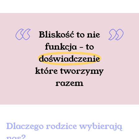
Bliskość to nie
funkcja - to
doświadczenie
które tworzymy
razem
Dlaczego rodzice wybierają
nas?