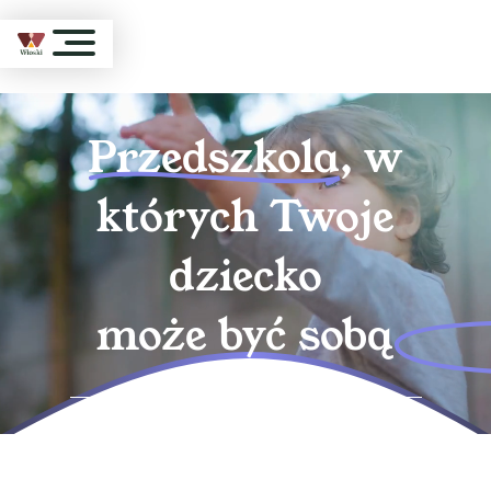
Przedszkola
, w
których Twoje
dziecko
może być sobą
Bydgoszcz
, Błonie