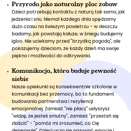
Przyroda jako naturalny plac zabaw
Dzieci potrzebują kontaktu z naturą tak samo, jak
jedzenia i snu. Niemal każdego dnia spędzamy
dużo czasu na świeżym powietrzu – w deszczu
badamy, jak powstają kałuże, w śniegu budujemy
igloo. Nie uciekamy przed "brzydką pogodą", ale
pokazujemy dzieciom, że każdy dzień ma swoje
piękno i możliwości do odkrywania.
Komunikacja, która buduje pewność
siebie
Nasze opiekunki są konsekwentnie szkolone w
komunikacji bez przemocy, bo to fundament
budowania partnerstwa i rezyliencji
emocjonalnej. Zamiast "nie płacz" usłyszysz
"widzę, że jesteś smutny", zamiast "przestań się
złościć" - "pomóż mi zrozumieć, co Cię
denerwuje". Dzieci uczą się nazywać emocje i