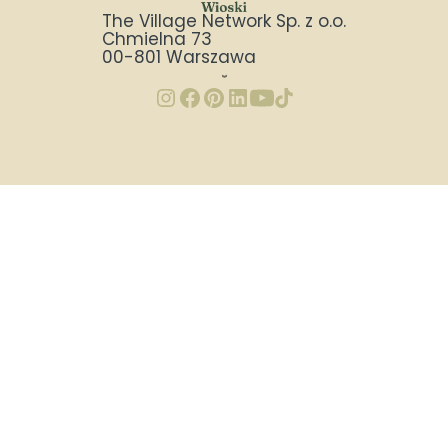
The Village Network Sp. z o.o.
Chmielna 73
00-801 Warszawa
Wioski to sieć niepublicznych żłobków i przedszkoli, w których stawiamy na
bliskie relacje, indywidualne podejście i nowoczesne metody edukacji. W
naszych placówkach realizujemy podejście Reggio Emilia i filozofię Montessori.
Znajdziesz tu dwujęzyczne, integracyjne żłobki i przedszkola bliskościowe -
sprawdź opinie, aktualną ofertę i nabór, aby wybrać najlepsze miejsce dla