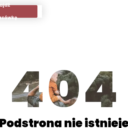
ajdź
acówkę
Podstrona nie istniej