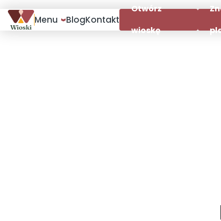
Otwórz
Zn
Menu
Blog
Kontakt
wioskę
pl