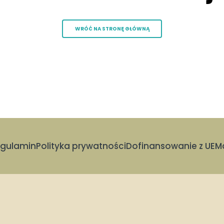
WRÓĆ NA STRONĘ GŁÓWNĄ
gulamin
Polityka prywatności
Dofinansowanie z UE
M