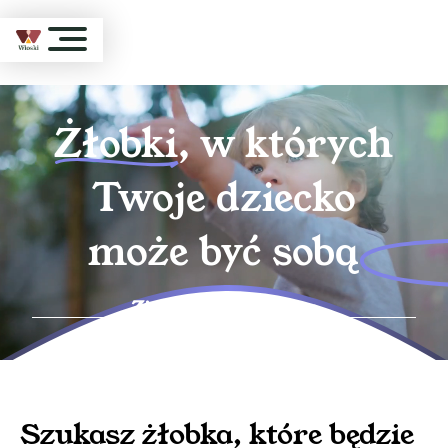
Żłobki
, w których
Twoje dziecko
może być sobą
Zielona Góra
, Dolina
Gęśnika
Szukasz
żłobka
, które będzie