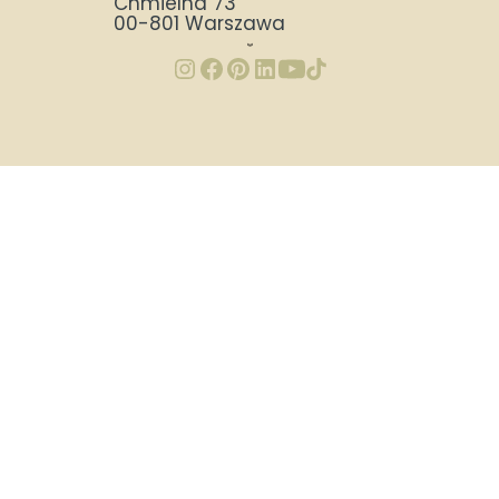
Chmielna 73
00-801 Warszawa
Wioski to sieć niepublicznych żłobków i przedszkoli, w których stawiamy na
bliskie relacje, indywidualne podejście i nowoczesne metody edukacji. W
naszych placówkach realizujemy podejście Reggio Emilia i filozofię Montessori.
Znajdziesz tu dwujęzyczne, integracyjne żłobki i przedszkola bliskościowe -
sprawdź opinie, aktualną ofertę i nabór, aby wybrać najlepsze miejsce dla