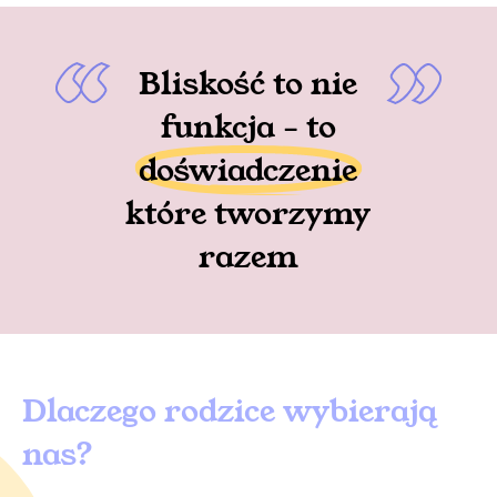
Bliskość to nie
funkcja - to
doświadczenie
które tworzymy
razem
Dlaczego rodzice wybierają
nas?