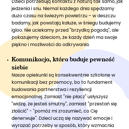
Dzieci potrzebują kontaktu z naturą tak samo, jak
jedzenia i snu. Niemal każdego dnia spędzamy
dużo czasu na świeżym powietrzu – w deszczu
badamy, jak powstają kałuże, w śniegu budujemy
igloo. Nie uciekamy przed "brzydką pogodą", ale
pokazujemy dzieciom, że każdy dzień ma swoje
piękno i możliwości do odkrywania.
Komunikacja, która buduje pewność
siebie
Nasze opiekunki są konsekwentnie szkolone w
komunikacji bez przemocy, bo to fundament
budowania partnerstwa i rezyliencji
emocjonalnej. Zamiast "nie płacz" usłyszysz
"widzę, że jesteś smutny", zamiast "przestań się
złościć" - "pomóż mi zrozumieć, co Cię
denerwuje". Dzieci uczą się nazywać emocje i
wyrażać potrzeby w sposób, który wzmacnia